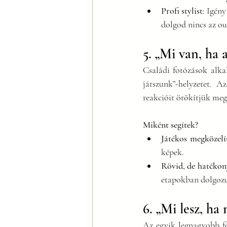
Profi stylist
: Igény
dolgod nincs az ou
5. „Mi van, ha
Családi fotózások alka
játszunk”-helyzetet. A
reakcióit örökítjük meg
Miként segítek?
Játékos megközelí
képek.
Rövid, de hatékon
etapokban dolgoz
6. „Mi lesz, h
Az egyik legnagyobb fé