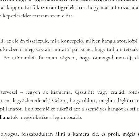
kat kapjon. Én 
fokozottan figyelek
 arra, hogy már a fotózás ala
 elképzeléseidet tartsam szem előtt.
Már az elején tisztázzuk, mi a koncepció, milyen hangulatot, képi 
ás közben is megszoktam mutatni pár képet, hogy tudjam tetszik
: Az utómunkát finoman végzem, hogy önmagad maradj, de 
 tervezel – legyen az kismama, újszülött vagy családi fotó
ntsem legyőzhetetlenek! Célom, hogy 
oldott, meghitt légkört t
llanatot. Ez a szemlélet tükrözi azt a személyes hangot és stílu
illanatok
 megörökítése a legfontosabb.
olyogva, felszabadultan állni a kamera elé, és profi, mégis 