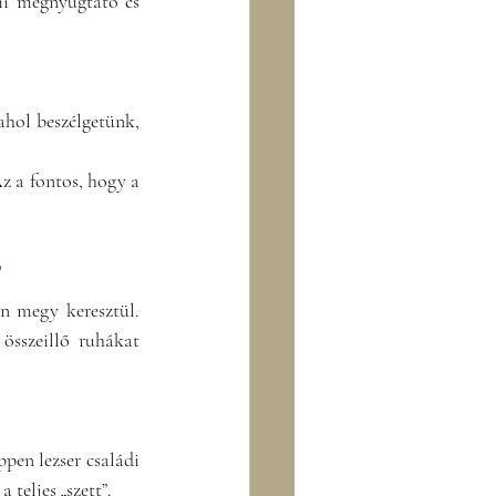
i megnyugtató és 
ahol beszélgetünk, 
z a fontos, hogy a 
”
n megy keresztül. 
összeillő ruhákat 
pen lezser családi 
 teljes „szett”.