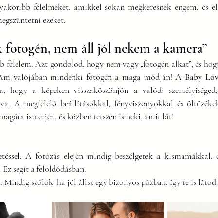
gyakoribb félelmeket, amikkel sokan megkeresnek engem, és 
egszüntetni ezeket.
 fotogén, nem áll jól nekem a kamera”
b félelem. Azt gondolod, hogy nem vagy „fotogén alkat”, és hogy
. Ám valójában mindenki fotogén a maga módján! A 
Baby Lov
ra, hogy a képeken visszaköszönjön a valódi személyiséged,
va. A megfelelő beállításokkal, fényviszonyokkal és öltözéke
magára ismerjen, és közben tetszen is neki, amit lát!
téssel
: A fotózás elején mindig beszélgetek a kismamákkal, c
Ez segít a feloldódásban.
s
: Mindig szólok, ha jól állsz egy bizonyos pózban, így te is látod 