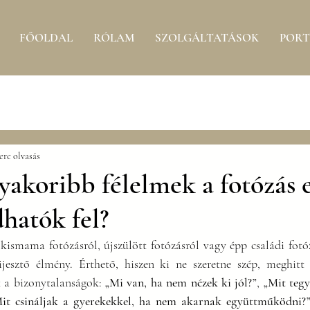
FŐOLDAL
RÓLAM
SZOLGÁLTATÁSOK
PORT
erc olvasás
yakoribb félelmek a fotózás e
hatók fel?
kismama fotózásról, újszülött fotózásról vagy épp családi fotó
ijesztő élmény. Érthető, hiszen ki ne szeretne szép, meghitt
 a bizonytalanságok: 
„Mi van, ha nem nézek ki jól?”
, 
„Mit tegy
it csináljak a gyerekekkel, ha nem akarnak együttműködni?