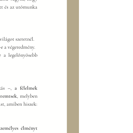
tt és az utómunka 
világot szeretnél.
-e a végeredmény.
a legelőnyösebb 
zás –, 
a félelmek 
eremtsek
, melyben 
st, amiben hiszek: 
személyes élményt 