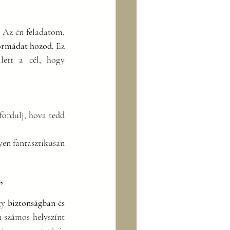
 Az én feladatom, 
formádat hozod
. Ez 
ett a cél, hogy 
fordulj, hova tedd 
en fantasztikusan 
”
gy 
biztonságban és 
számos helyszínt 