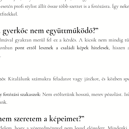
 esetén profi stylist állít össze több szettet is a fotózásra. Így n
tfitekkel.
 a gyerkőc nem együttműködő?”
lmával gyakran merül fel ez a kérdés. A kicsik nem mindig tűr
zonban 
pont ettől lesznek a családi képek hitelesek
, hiszen 
.
tés
: Kitalálunk számukra feladatot vagy játékot, és közben sp
y fotózási szakaszok
: Nem erőltetünk hosszú, merev pózolást. In
unk.
a nem szeretem a képeimet?”
lelem, hogy a végeredménnyel nem leszel elégedett. Mindenki 