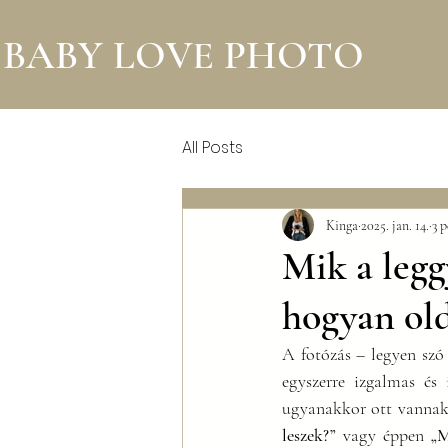
BABY LOVE PHOTO
All Posts
Kinga
2025. jan. 14.
3 p
Mik a legg
hogyan old
A fotózás – legyen szó 
egyszerre izgalmas és 
ugyanakkor ott vannak
leszek?”
 vagy éppen 
„M