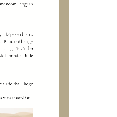
elmondom, hogyan 
 a képeken biztos 
e Photo
-nál nagy 
 a legelőnyösebb 
kkel mindenkit le 
saládokkal, hogy 
a visszacsatolást.