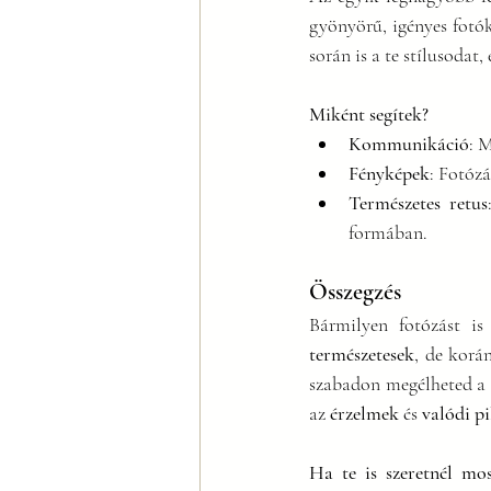
gyönyörű, igényes fotó
során is a te stílusodat,
Miként segítek?
Kommunikáció
: 
Fényképek
: Fotóz
Természetes retus
formában.
Összegzés
Bármilyen fotózást is
természetesek
, de korá
szabadon megélheted a pi
az 
érzelmek
 és 
valódi p
Ha te is szeretnél mos