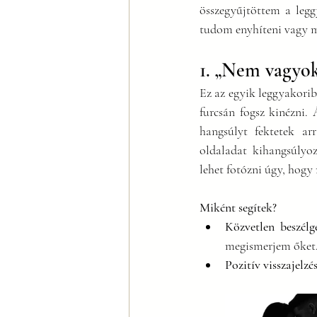
összegyűjtöttem a leg
tudom enyhíteni vagy m
1. „Nem vagyok
Ez az egyik leggyakorib
furcsán fogsz kinézni
hangsúlyt fektetek ar
oldaladat kihangsúlyoz
lehet fotózni úgy, hogy 
Miként segítek?
Közvetlen beszélge
megismerjem őket. 
Pozitív visszajelzé