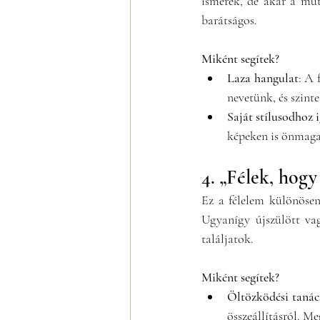
ismerek, de akár a mű
barátságos.
Miként segítek?
Laza hangulat
: A 
nevetünk, és szinte
Saját stílusodhoz 
képeken is önmagad
4. „Félek, hogy
Ez a félelem különösen
Ugyanígy újszülött vag
találjatok.
Miként segítek?
Öltözködési tanác
összeállításról. Me