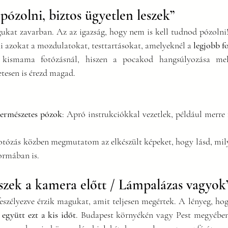
ózolni, biztos ügyetlen leszek”
ukat zavarban. Az az igazság, hogy nem is kell tudnod pózolni!
i azokat a mozdulatokat, testtartásokat, amelyeknél a 
legjobb 
 kismama fotózásnál, hiszen a pocakod hangsúlyozása mell
tesen is érezd magad.
természetes pózok
: Apró instrukciókkal vezetlek, például merre 
Fotózás közben megmutatom az elkészült képeket, hogy lásd, mily
formában is.
eszek a kamera előtt / Lámpalázas vagyok
eszélyezve érzik magukat, amit teljesen megértek. A lényeg, ho
együtt ezt a kis időt
. Budapest környékén vagy Pest megyében 