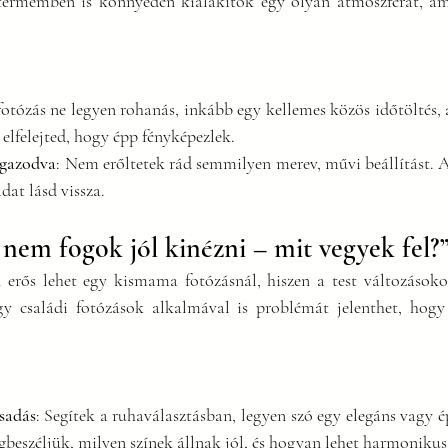
termemben is könnyedén kialakítok egy olyan atmoszférát, am
fotózás ne legyen rohanás, inkább egy kellemes közös időtöltés, 
 elfelejted, hogy épp fényképezlek.
igazodva
: Nem erőltetek rád semmilyen merev, művi beállítást. A
at lásd vissza.
 nem fogok jól kinézni – mit vegyek fel?
 erős lehet egy kismama fotózásnál, hiszen a test változásoko
y családi fotózások alkalmával is problémát jelenthet, hogy 
sadás
: Segítek a ruhaválasztásban, legyen szó egy elegáns vagy ép
gbeszéljük, milyen színek állnak jól, és hogyan lehet harmonikus a