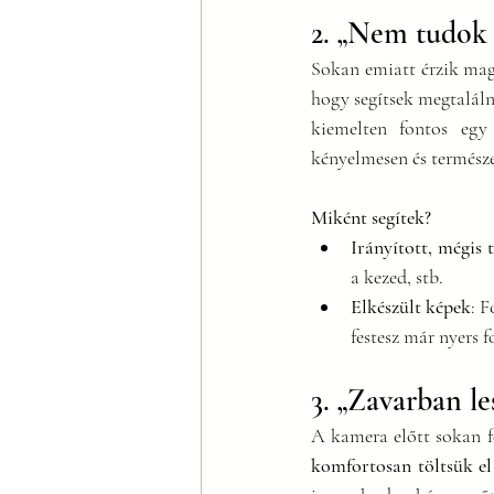
2. „Nem tudok p
Sokan emiatt érzik mag
hogy segítsek megtaláln
kiemelten fontos egy
kényelmesen és természe
Miként segítek?
Irányított, mégis 
a kezed, stb.
Elkészült képek
: 
festesz már nyers 
3. „Zavarban l
A kamera előtt sokan f
komfortosan töltsük el 