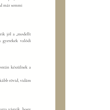
eked már semmi 
ik jól a „modellt 
a gyerekek valódi 
ontán készülnek a 
kább rövid, vidám 
arra vágyik, hogy 